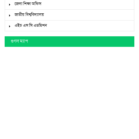
জেলা শিক্ষা অফিস
জাতীয় বিশ্ববিদ্যালয়
এইচ এস সি এডমিশন
গুগল ম্যাপ