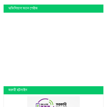
অফিসিয়াল ফ্যান পেইজ
জরুরী হটলাইন