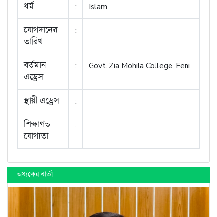
ধর্ম
:
Islam
যোগদানের
:
তারিখ
বর্তমান
:
Govt. Zia Mohila College, Feni
এড্রেস
স্থায়ী এড্রেস
:
শিক্ষাগত
:
যোগ্যতা
অধ্যক্ষের বার্তা