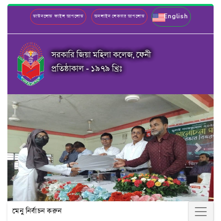
English
ডাউনলোড ফাইল আপলোড
অনলাইন লেকচার আপলোড
সরকারি জিয়া মহিলা কলেজ, ফেনী
প্রতিষ্ঠাকাল - ১৯৭৯ খ্রিঃ
Previous
Next
মেনু নির্বাচন করুন