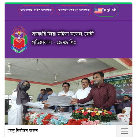
English
ডাউনলোড ফাইল আপলোড
অনলাইন লেকচার আপলোড
সরকারি জিয়া মহিলা কলেজ, ফেনী
প্রতিষ্ঠাকাল - ১৯৭৯ খ্রিঃ
Previous
Next
মেনু নির্বাচন করুন