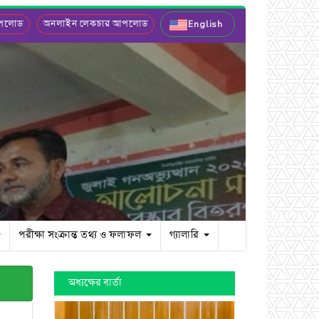
আপলোড
অনলাইন লেকচার আপলোড
English
পরীক্ষা সংক্রান্ত তথ্য ও ফলাফল
গ্যালারি
অধ্যক্ষের বার্তা