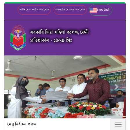
English
ডাউনলোড ফাইল আপলোড
অনলাইন লেকচার আপলোড
সরকারি জিয়া মহিলা কলেজ, ফেনী
প্রতিষ্ঠাকাল - ১৯৭৯ খ্রিঃ
Previous
Next
মেনু নির্বাচন করুন