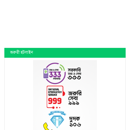
জরুরী হটলাইন