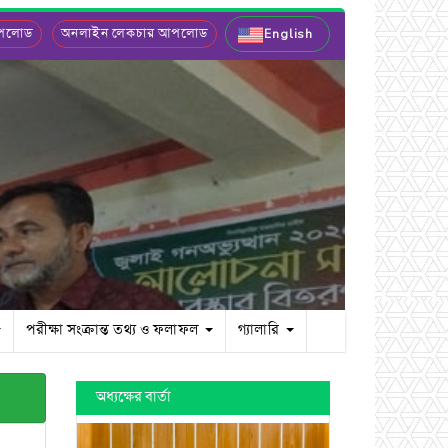
আপলোড
অনলাইন লেকচার আপলোড
English
পরীক্ষা সংক্রান্ত তথ্য ও ফলাফল
গ্যালারি
অধ্যক্ষের বার্তা