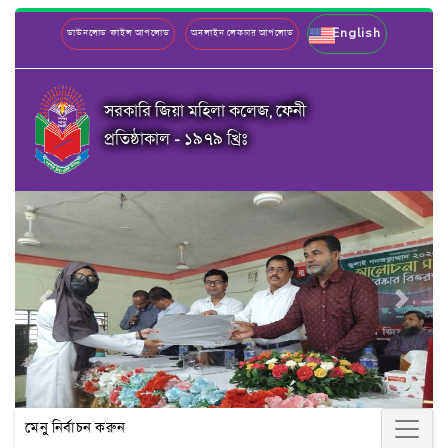
English
ডাউনলোড ফাইল আপলোড
অনলাইন লেকচার আপলোড
সরকারি জিয়া মহিলা কলেজ, ফেনী
প্রতিষ্ঠাকাল - ১৯৭৯ খ্রিঃ
Previous
Next
মেনু নির্বাচন করুন