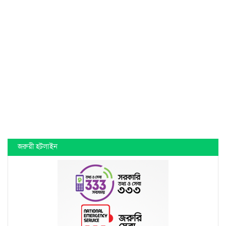
জরুরী হটলাইন