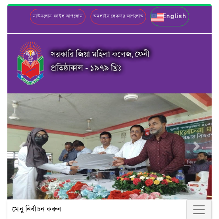
English
ডাউনলোড ফাইল আপলোড
অনলাইন লেকচার আপলোড
সরকারি জিয়া মহিলা কলেজ, ফেনী
প্রতিষ্ঠাকাল - ১৯৭৯ খ্রিঃ
Previous
Next
মেনু নির্বাচন করুন