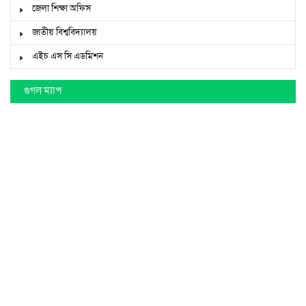
জেলা শিক্ষা অফিস
জাতীয় বিশ্ববিদ্যালয়
এইচ এস সি এডমিশন
গুগল ম্যাপ