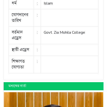
ধর্ম
:
Islam
যোগদানের
:
তারিখ
বর্তমান
:
Govt. Zia Mohila College
এড্রেস
স্থায়ী এড্রেস
:
শিক্ষাগত
:
যোগ্যতা
অধ্যক্ষের বার্তা