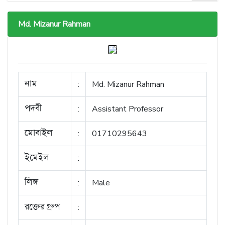
Md. Mizanur Rahman
নাম
:
Md. Mizanur Rahman
পদবী
:
Assistant Professor
মোবাইল
:
01710295643
ইমেইল
:
লিঙ্গ
:
Male
রক্তের গ্রুপ
: