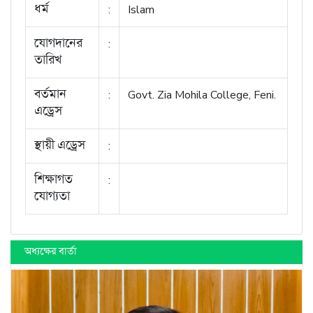
ধর্ম
:
Islam
যোগদানের
:
তারিখ
বর্তমান
:
Govt. Zia Mohila College, Feni.
এড্রেস
স্থায়ী এড্রেস
:
শিক্ষাগত
:
যোগ্যতা
অধ্যক্ষের বার্তা