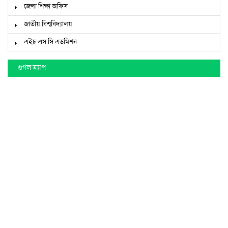
জেলা শিক্ষা অফিস
জাতীয় বিশ্ববিদ্যালয়
এইচ এস সি এডমিশন
গুগল ম্যাপ