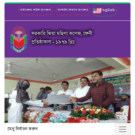
English
ডাউনলোড ফাইল আপলোড
অনলাইন লেকচার আপলোড
সরকারি জিয়া মহিলা কলেজ, ফেনী
প্রতিষ্ঠাকাল - ১৯৭৯ খ্রিঃ
Previous
Next
মেনু নির্বাচন করুন