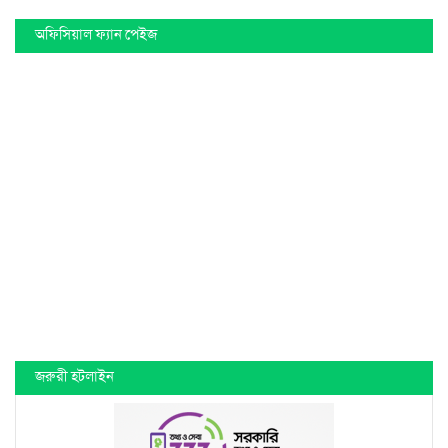
অফিসিয়াল ফ্যান পেইজ
জরুরী হটলাইন