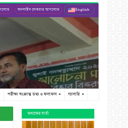
আপলোড
অনলাইন লেকচার আপলোড
English
পরীক্ষা সংক্রান্ত তথ্য ও ফলাফল
গ্যালারি
অধ্যক্ষের বার্তা