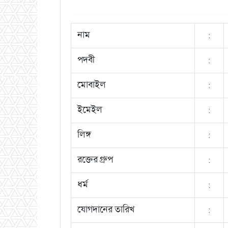
নাম
:
পদবী
:
মোবাইল
:
ইমেইল
:
লিঙ্গ
:
রক্তের গ্রুপ
:
ধর্ম
:
যোগদানের তারিখ
: