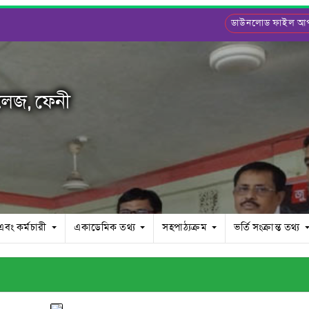
ডাউনলোড ফাইল 
লেজ, ফেনী
 এবং কর্মচারী
একাডেমিক তথ্য
সহপাঠ্যক্রম
ভর্তি সংক্রান্ত তথ্য