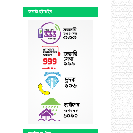
জরুরী হটলাইন