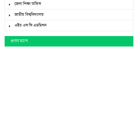
জেলা শিক্ষা অফিস
জাতীয় বিশ্ববিদ্যালয়
এইচ এস সি এডমিশন
গুগল ম্যাপ