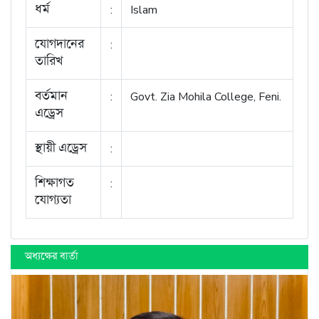
ধর্ম
:
Islam
যোগদানের
:
তারিখ
বর্তমান
:
Govt. Zia Mohila College, Feni.
এড্রেস
স্থায়ী এড্রেস
:
শিক্ষাগত
:
যোগ্যতা
অধ্যক্ষের বার্তা