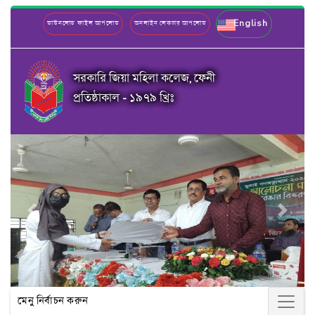
English
ডাউনলোড ফাইল আপলোড
অনলাইন লেকচার আপলোড
সরকারি জিয়া মহিলা কলেজ, ফেনী
প্রতিষ্ঠাকাল - ১৯৭৯ খ্রিঃ
Previous
Next
মেনু নির্বাচন করুন